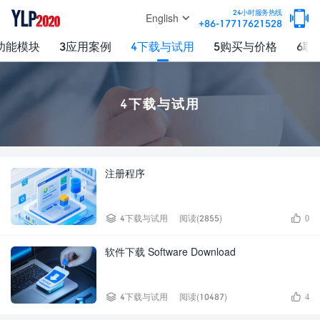

24小时服务热线
English
+86-17717621528
功能模块
3应用案例
4下载与试用
5购买与价格
6联
4下载与试用
注册程序


4下载与试用
阅读(2855)
0
软件下载 Software Download


4下载与试用
阅读(10487)
4